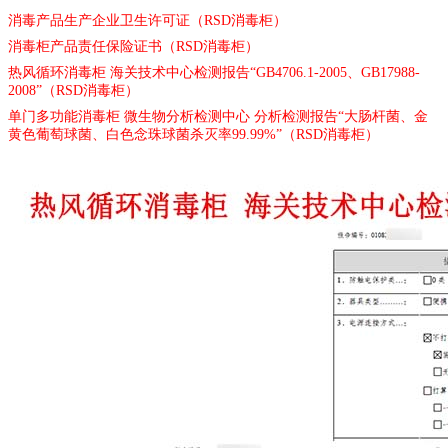
消毒产品生产企业卫生许可证（RSD消毒柜）
消毒柜产品责任保险证书（RSD消毒柜）
热风循环消毒柜 海关技术中心检测报告“GB4706.1-2005、GB17988-
2008”（RSD消毒柜）
单门多功能消毒柜 微生物分析检测中心 分析检测报告“大肠杆菌、金
黄色葡萄球菌、白色念珠球菌杀灭率99.99%”（RSD消毒柜）