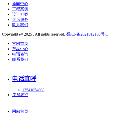
新闻中心
工程案例
设计方案
售后服务
联系我们
Copyright @ 2025 . All rights reserved.
蜀ICP备2021012103号-1
官网首页
产品中心
电话咨询
联系我们
电话直呼
13541054808
发送邮件
网站首页