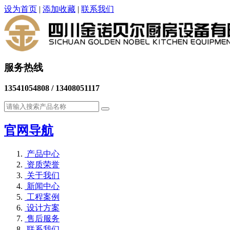
设为首页
|
添加收藏
|
联系我们
服务热线
13541054808 / 13408051117
官网导航
产品中心
资质荣誉
关于我们
新闻中心
工程案例
设计方案
售后服务
联系我们