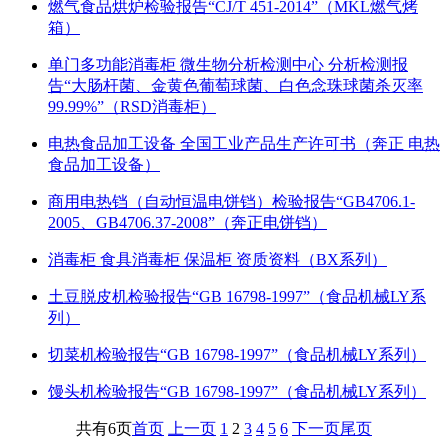
燃气食品烘炉检验报告“CJ/T 451-2014”（MKL燃气烤
箱）
单门多功能消毒柜 微生物分析检测中心 分析检测报
告“大肠杆菌、金黄色葡萄球菌、白色念珠球菌杀灭率
99.99%”（RSD消毒柜）
电热食品加工设备 全国工业产品生产许可书（奔正 电热
食品加工设备）
商用电热铛（自动恒温电饼铛）检验报告“GB4706.1-
2005、GB4706.37-2008”（奔正电饼铛）
消毒柜 食具消毒柜 保温柜 资质资料（BX系列）
土豆脱皮机检验报告“GB 16798-1997”（食品机械LY系
列）
切菜机检验报告“GB 16798-1997”（食品机械LY系列）
馒头机检验报告“GB 16798-1997”（食品机械LY系列）
共有6页
首页
上一页
1
2
3
4
5
6
下一页
尾页